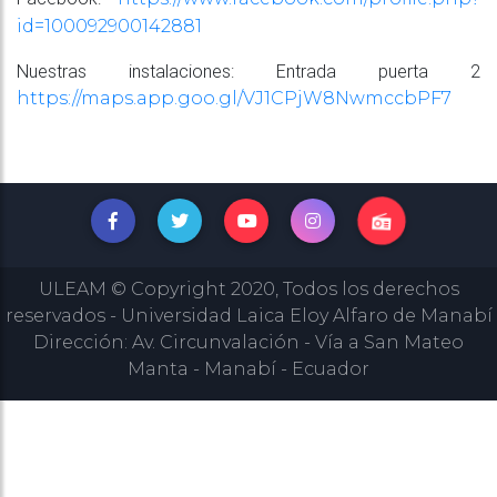
id=100092900142881
Nuestras instalaciones: Entrada puerta 2
https://maps.app.goo.gl/VJ1CPjW8NwmccbPF7
ULEAM © Copyright 2020, Todos los derechos
reservados - Universidad Laica Eloy Alfaro de Manabí
Dirección: Av. Circunvalación - Vía a San Mateo
Manta - Manabí - Ecuador