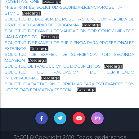
ROSETTA-STONE
Descarga
MAESTRANTES_SOLICITUD-SEGUNDA-LICENCIA-ROSETTA-
STONE
Descarga
SOLICITUD DE LICENCIA DE ROSETTA STONE CON PERDIDA DE
GRATUIDAD CAMBIO DE PROGRAMA
Descarga
SOLICITUD DE EXAMEN DE VALIDACION POR CONOCIMIENTOS
MALLA CREDITO
Descarga
SOLICITUD DE EXAMEN DE SUFICIENCIA PARA PROFESIONALES
EXTERNOS
Descarga
SOLICITUD DE EXAMEN DE SUFICIENCIA POR SEGUNDA
OCASION
Descarga
SOLICITUD DE TRADUCCION DE DOCUMENTOS
Descarga
SOLICITUD DE VALIDACION DE CERTIFICADO
INTERNACIONAL
Descarga
SOLICITUD ADAPTACIÓN CURRICULAR PARA ESTUDIANTES CON
NECESIDAD EDUCATIVA ESPECIAL
Descarga
FACCI © Copyright 2018, Todos los derechos